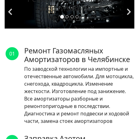
Амортизаторов в
Челябинске
По заводской
технологии на
импортные и
Ремонт Газомасляных
01
отечественные
Амортизаторов в Челябинске
автомобили.
По заводской технологии на импортные и
отечественные автомобили. Для мотоцикла,
ЧИТАТЬ
снегохода, квадроцикла. Изменение
жесткости. Изготовление под занижение.
Все амортизаторы разборные и
ремонтопригодные в последствии.
Диагностика и ремонт подвески и ходовой
части, замена стоек амортизаторов
Заправка Азотом