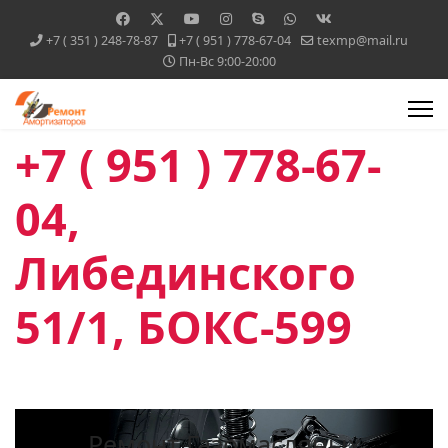
+7 ( 351 ) 248-78-87
+7 ( 951 ) 778-67-04
texmp@mail.ru
Пн-Вс 9:00-20:00
+7 ( 951 ) 778-67-
04,
Либединского
51/1, БОКС-599
Ремонт Газомасляных