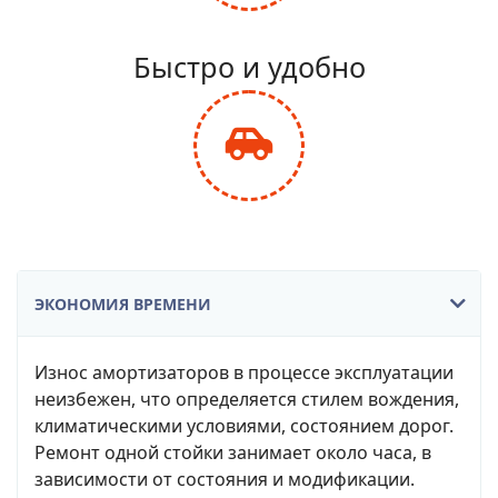
fa-
balance-
Быстро и удобно
scale
fas
fa-
car-
side
ЭКОНОМИЯ ВРЕМЕНИ
Износ амортизаторов в процессе эксплуатации
неизбежен, что определяется стилем вождения,
климатическими условиями, состоянием дорог.
Ремонт одной стойки занимает около часа, в
зависимости от состояния и модификации.