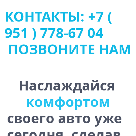
КОНТАКТЫ: +7 (
951 ) 778-67 04
ПОЗВОНИТЕ НАМ
Наслаждайся
у
с
т
о
ч
и
в
о
с
т
ь
ю
своего авто уже
сегодня, сделав