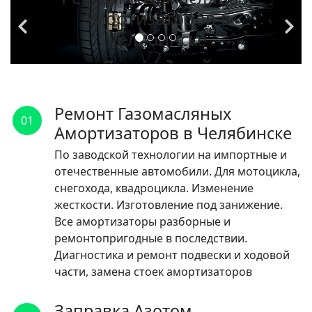
Амортизаторов в
Челябинске
По заводской
технологии на
импортные и
Ремонт Газомасляных
01
отечественные
Амортизаторов в Челябинске
автомобили.
По заводской технологии на импортные и
отечественные автомобили. Для мотоцикла,
ЧИТАТЬ
снегохода, квадроцикла. Изменение
жесткости. Изготовление под занижение.
Все амортизаторы разборные и
ремонтопригодные в последствии.
Диагностика и ремонт подвески и ходовой
части, замена стоек амортизаторов
Заправка Азотом