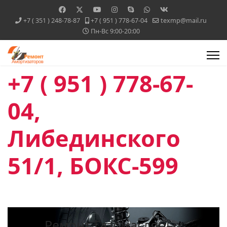
+7 ( 351 ) 248-78-87
+7 ( 951 ) 778-67-04
texmp@mail.ru
Пн-Вс 9:00-20:00
+7 ( 951 ) 778-67-
04,
Либединского
51/1, БОКС-599
Ремонт Газомасляных