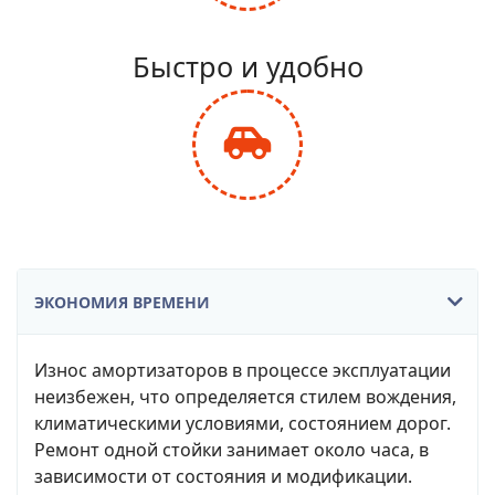
fa-
balance-
Быстро и удобно
scale
fas
fa-
car-
side
ЭКОНОМИЯ ВРЕМЕНИ
Износ амортизаторов в процессе эксплуатации
неизбежен, что определяется стилем вождения,
климатическими условиями, состоянием дорог.
Ремонт одной стойки занимает около часа, в
зависимости от состояния и модификации.