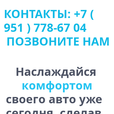
КОНТАКТЫ: +7 (
951 ) 778-67 04
ПОЗВОНИТЕ НАМ
Наслаждайся
ю
ь
т
у
с
т
о
ч
и
в
о
с
своего авто уже
сегодня, сделав