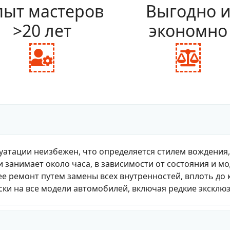
ыт мастеров
Выгодно 
>20 лет
экономно
fas
fas
fa-
fa-
user-
bal
cog
sca
уатации неизбежен, что определяется стилем вождения
и занимает около часа, в зависимости от состояния и м
е ремонт путем замены всех внутренностей, вплоть до 
ки на все модели автомобилей, включая редкие эксклю