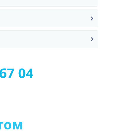
67 04
т
о
м