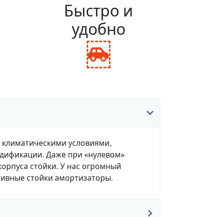
и
Быстро и
удобно
fas
fa-
ance-
car-
le
side
, климатическими условиями,
одификации. Даже при «нулевом»
корпуса стойки. У нас огромный
зивные стойки амортизаторы.