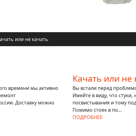
ачать или не качать
ля регионов
ачать или не качать
ля регионов
Качать или не 
гого времени мы активно
Вы встали перед проблемой
ремонт
Имейте в виду, что стуки,
оссии. Доставку можно
посвистывания и тому под
Помимо стоек в по...
ПОДРОБНЕЕ