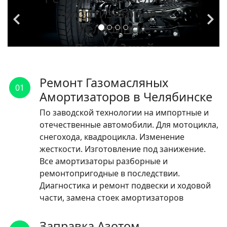
Амортизаторов в
Челябинске
По заводской
технологии на
импортные и
Ремонт Газомасляных
01
отечественные
Амортизаторов в Челябинске
автомобили.
По заводской технологии на импортные и
отечественные автомобили. Для мотоцикла,
ЧИТАТЬ
снегохода, квадроцикла. Изменение
жесткости. Изготовление под занижение.
Все амортизаторы разборные и
ремонтопригодные в последствии.
Диагностика и ремонт подвески и ходовой
части, замена стоек амортизаторов
Заправка Азотом