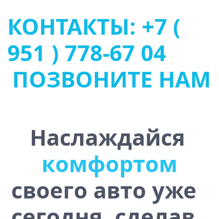
КОНТАКТЫ: +7 (
951 ) 778-67 04
ПОЗВОНИТЕ НАМ
Наслаждайся
ю
ь
т
у
с
т
о
ч
и
в
о
с
своего авто уже
сегодня, сделав