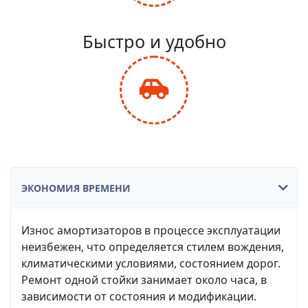
fa-
balance-
Быстро и удобно
scale
fas
fa-
car-
side
ЭКОНОМИЯ ВРЕМЕНИ
Износ амортизаторов в процессе эксплуатации
неизбежен, что определяется стилем вождения,
климатическими условиями, состоянием дорог.
Ремонт одной стойки занимает около часа, в
зависимости от состояния и модификации.