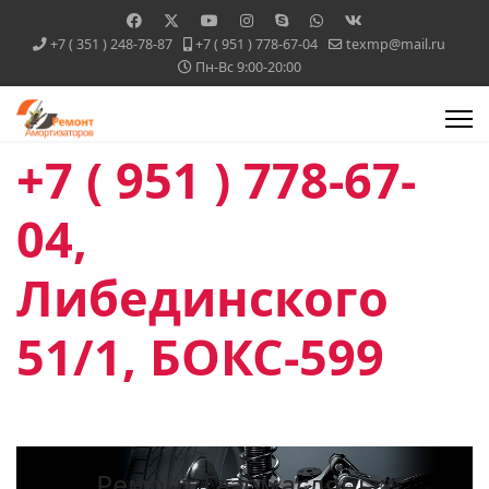
+7 ( 351 ) 248-78-87
+7 ( 951 ) 778-67-04
texmp@mail.ru
Пн-Вс 9:00-20:00
+7 ( 951 ) 778-67-
04,
Либединского
51/1, БОКС-599
Ремонт Газомасляных