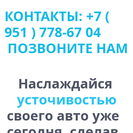
КОНТАКТЫ: +7 (
951 ) 778-67 04
ПОЗВОНИТЕ НАМ
Наслаждайся
о
т
м
р
о
ф
к
о
м
ю
ь
т
своего авто уже
сегодня, сделав