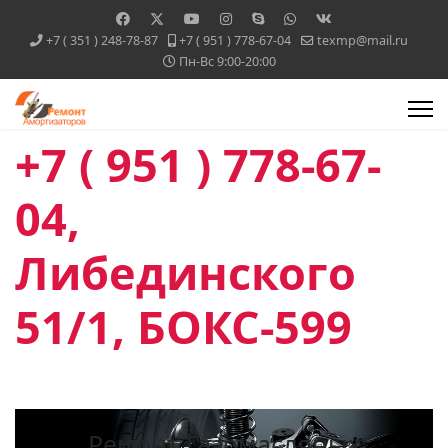
+7 ( 351 ) 248-78-87
+7 ( 951 ) 778-67-04
texmp@mail.ru
Пн-Вс 9:00-20:00
+7 ( 951 ) 778-67-
04,
Либединского
51/1, БОКС-599
Ремонт Газомасляных