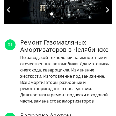
Амортизаторов в
Челябинске
По заводской
технологии на
импортные и
Ремонт Газомасляных
01
отечественные
Амортизаторов в Челябинске
автомобили.
По заводской технологии на импортные и
отечественные автомобили. Для мотоцикла,
ЧИТАТЬ
снегохода, квадроцикла. Изменение
жесткости. Изготовление под занижение.
Все амортизаторы разборные и
ремонтопригодные в последствии.
Диагностика и ремонт подвески и ходовой
части, замена стоек амортизаторов
Заправка Азотом