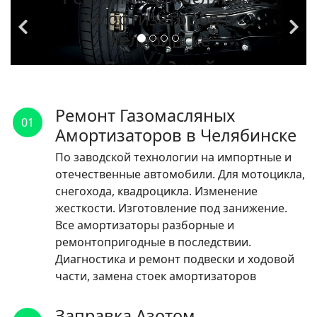
Амортизаторов в
Челябинске
По заводской
технологии на
импортные и
Ремонт Газомасляных
01
отечественные
Амортизаторов в Челябинске
автомобили.
По заводской технологии на импортные и
отечественные автомобили. Для мотоцикла,
ЧИТАТЬ
снегохода, квадроцикла. Изменение
жесткости. Изготовление под занижение.
Все амортизаторы разборные и
ремонтопригодные в последствии.
Диагностика и ремонт подвески и ходовой
части, замена стоек амортизаторов
Заправка Азотом