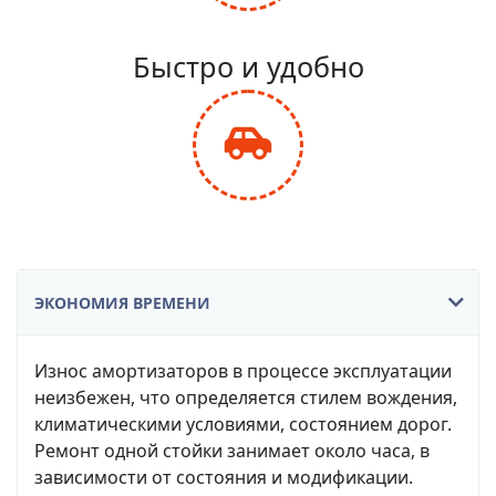
fa-
balance-
Быстро и удобно
scale
fas
fa-
car-
side
ЭКОНОМИЯ ВРЕМЕНИ
Износ амортизаторов в процессе эксплуатации
неизбежен, что определяется стилем вождения,
климатическими условиями, состоянием дорог.
Ремонт одной стойки занимает около часа, в
зависимости от состояния и модификации.