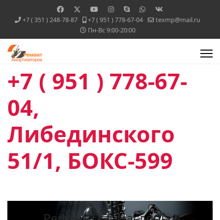
+7 ( 351 ) 248-78-87
+7 ( 951 ) 778-67-04
texmp@mail.ru
Пн-Вс 9:00-20:00
+7 ( 951 ) 778-67-
04,
Либединского
51/1, БОКС-599
Ремонт Газомасляных