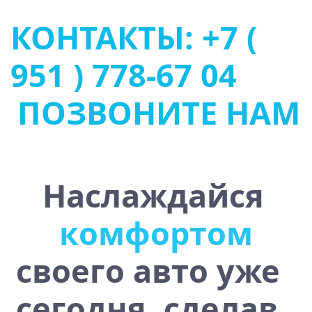
КОНТАКТЫ: +7 (
951 ) 778-67 04
ПОЗВОНИТЕ НАМ
Наслаждайся
к
о
м
ф
о
р
т
о
м
своего авто уже
сегодня, сделав