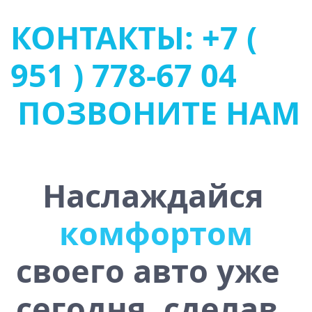
КОНТАКТЫ: +7 (
951 ) 778-67 04
ПОЗВОНИТЕ НАМ
Наслаждайся
и
ч
в
о
о
т
с
у
с
т
ь
м
о
своего авто уже
сегодня, сделав