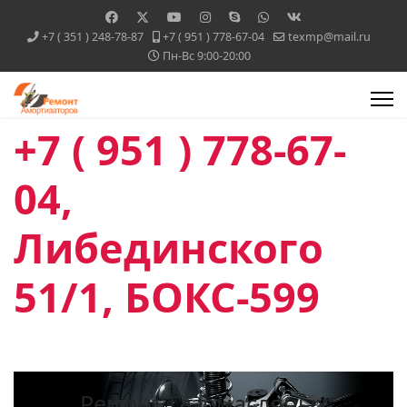
+7 ( 351 ) 248-78-87
+7 ( 951 ) 778-67-04
texmp@mail.ru
Пн-Вс 9:00-20:00
+7 ( 951 ) 778-67-
04,
Либединского
51/1, БОКС-599
Ремонт Газомасляных