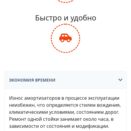
fa-
balance-
Быстро и удобно
scale
fas
fa-
car-
side
ЭКОНОМИЯ ВРЕМЕНИ
Износ амортизаторов в процессе эксплуатации
неизбежен, что определяется стилем вождения,
климатическими условиями, состоянием дорог.
Ремонт одной стойки занимает около часа, в
зависимости от состояния и модификации.