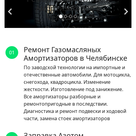
Амортизаторов в
Челябинске
По заводской
технологии на
импортные и
Ремонт Газомасляных
01
отечественные
Амортизаторов в Челябинске
автомобили.
По заводской технологии на импортные и
отечественные автомобили. Для мотоцикла,
ЧИТАТЬ
снегохода, квадроцикла. Изменение
жесткости. Изготовление под занижение.
Все амортизаторы разборные и
ремонтопригодные в последствии.
Диагностика и ремонт подвески и ходовой
части, замена стоек амортизаторов
Заправка Азотом