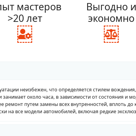
ыт мастеров
Выгодно 
>20 лет
экономно
fas
fas
fa-
fa-
user-
bal
cog
sca
уатации неизбежен, что определяется стилем вождения
и занимает около часа, в зависимости от состояния и м
е ремонт путем замены всех внутренностей, вплоть до 
ки на все модели автомобилей, включая редкие эксклю