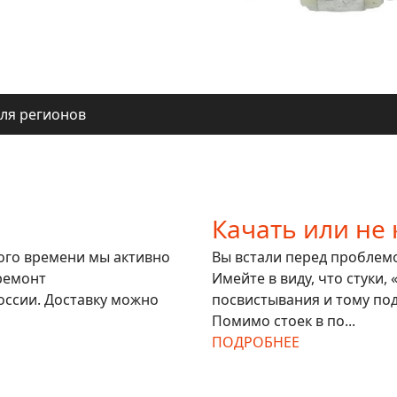
ачать или не качать
ля регионов
ачать или не качать
ля регионов
Качать или не 
гого времени мы активно
Вы встали перед проблемой
ремонт
Имейте в виду, что стуки,
оссии. Доставку можно
посвистывания и тому под
Помимо стоек в по...
ПОДРОБНЕЕ