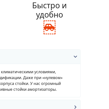
и
Быстро и
удобно
fas
fa-
ance-
car-
le
side
, климатическими условиями,
одификации. Даже при «нулевом»
корпуса стойки. У нас огромный
зивные стойки амортизаторы.