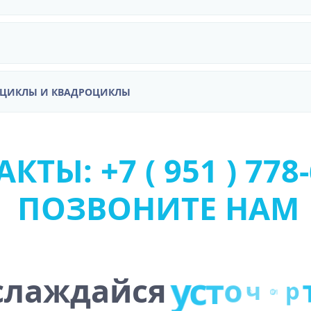
ОЦИКЛЫ И КВАДРОЦИКЛЫ
КТЫ: +7 ( 951 ) 778-
ПОЗВОНИТЕ НАМ
лаждайся
у
с
т
о
ч
и
в
о