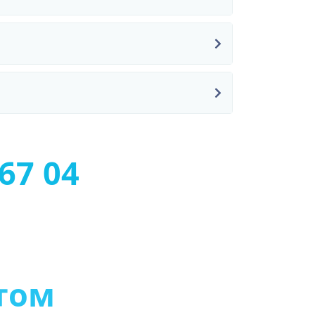
67 04
с
т
ь
ю