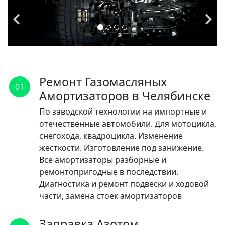
Амортизаторов в
Челябинске
По заводской
технологии на
импортные и
Ремонт Газомасляных
01
отечественные
Амортизаторов в Челябинске
автомобили.
По заводской технологии на импортные и
отечественные автомобили. Для мотоцикла,
ЧИТАТЬ
снегохода, квадроцикла. Изменение
жесткости. Изготовление под занижение.
Все амортизаторы разборные и
ремонтопригодные в последствии.
Диагностика и ремонт подвески и ходовой
части, замена стоек амортизаторов
Заправка Азотом