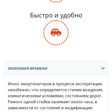
fa-
balance-
Быстро и удобно
scale
fas
fa-
car-
side
ЭКОНОМИЯ ВРЕМЕНИ
Износ амортизаторов в процессе эксплуатации
неизбежен, что определяется стилем вождения,
климатическими условиями, состоянием дорог.
Ремонт одной стойки занимает около часа, в
зависимости от состояния и модификации.