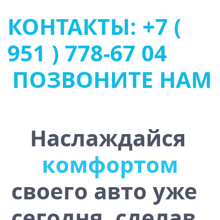
КОНТАКТЫ: +7 (
951 ) 778-67 04
ПОЗВОНИТЕ НАМ
Наслаждайся
ь
ю
т
с
о
в
у
с
т
о
ч
и
своего авто уже
сегодня, сделав