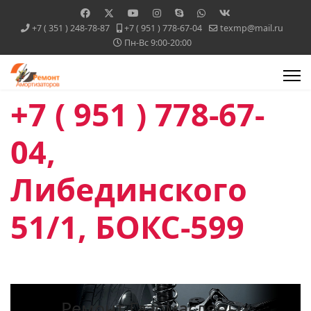
+7 ( 351 ) 248-78-87
+7 ( 951 ) 778-67-04
texmp@mail.ru
Пн-Вс 9:00-20:00
+7 ( 951 ) 778-67-
04,
Либединского
51/1, БОКС-599
Ремонт Газомасляных