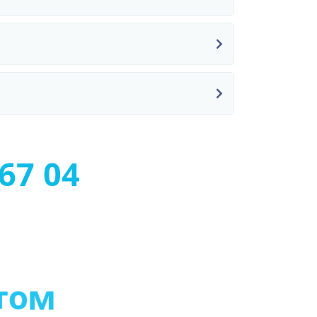
67 04
т
о
м