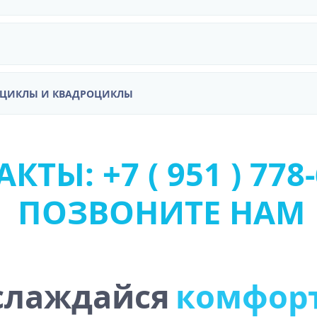
ОЦИКЛЫ И КВАДРОЦИКЛЫ
КТЫ: +7 ( 951 ) 778-
ПОЗВОНИТЕ НАМ
слаждайся
к
о
м
ф
о
р