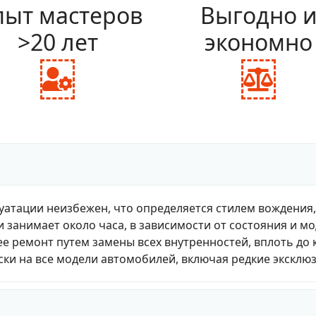
ыт мастеров
Выгодно 
>20 лет
экономно
fas
fas
fa-
fa-
user-
bal
cog
sca
уатации неизбежен, что определяется стилем вождения
и занимает около часа, в зависимости от состояния и м
е ремонт путем замены всех внутренностей, вплоть до 
ки на все модели автомобилей, включая редкие эксклю