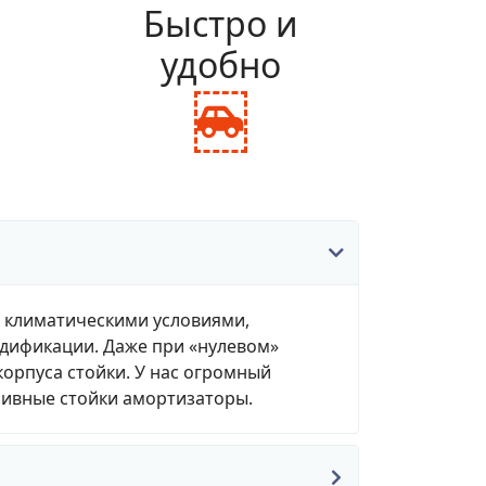
и
Быстро и
удобно
fas
fa-
ance-
car-
le
side
, климатическими условиями,
одификации. Даже при «нулевом»
корпуса стойки. У нас огромный
зивные стойки амортизаторы.