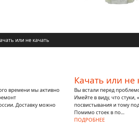
ачать или не качать
ля регионов
ачать или не качать
ля регионов
Качать или не 
гого времени мы активно
Вы встали перед проблемой
ремонт
Имейте в виду, что стуки,
оссии. Доставку можно
посвистывания и тому под
Помимо стоек в по...
ПОДРОБНЕЕ