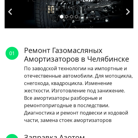
Амортизаторов в
Челябинске
По заводской
технологии на
импортные и
Ремонт Газомасляных
01
отечественные
Амортизаторов в Челябинске
автомобили.
По заводской технологии на импортные и
отечественные автомобили. Для мотоцикла,
ЧИТАТЬ
снегохода, квадроцикла. Изменение
жесткости. Изготовление под занижение.
Все амортизаторы разборные и
ремонтопригодные в последствии.
Диагностика и ремонт подвески и ходовой
части, замена стоек амортизаторов
Заправка Азотом