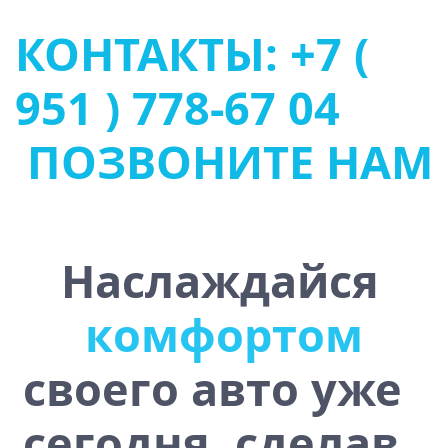
КОНТАКТЫ: +7 (
951 ) 778-67 04
ПОЗВОНИТЕ НАМ
Наслаждайся
у
с
т
о
ч
и
в
о
с
т
ь
ю
своего авто уже
сегодня, сделав