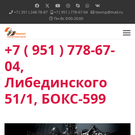
+7 ( 351 ) 248-78-87
+7 ( 951 ) 778-67-04
texmp@mail.ru
Пн-Вс 9:00-20:00
+7 ( 951 ) 778-67-
04,
Либединского
51/1, БОКС-599
Ремонт Газомасляных