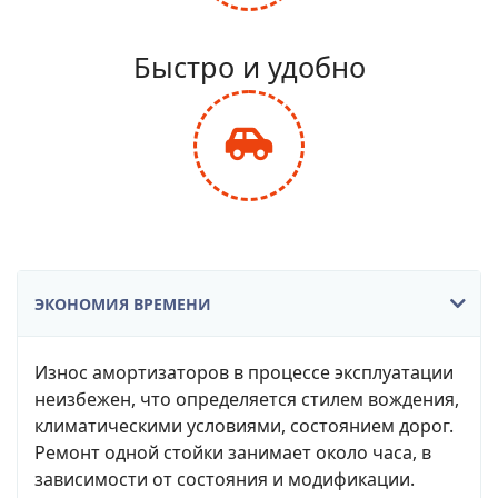
fa-
balance-
Быстро и удобно
scale
fas
fa-
car-
side
ЭКОНОМИЯ ВРЕМЕНИ
Износ амортизаторов в процессе эксплуатации
неизбежен, что определяется стилем вождения,
климатическими условиями, состоянием дорог.
Ремонт одной стойки занимает около часа, в
зависимости от состояния и модификации.