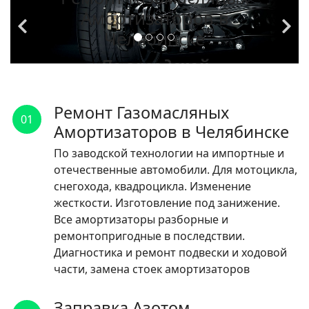
Амортизаторов в
Челябинске
По заводской
технологии на
импортные и
Ремонт Газомасляных
01
отечественные
Амортизаторов в Челябинске
автомобили.
По заводской технологии на импортные и
отечественные автомобили. Для мотоцикла,
ЧИТАТЬ
снегохода, квадроцикла. Изменение
жесткости. Изготовление под занижение.
Все амортизаторы разборные и
ремонтопригодные в последствии.
Диагностика и ремонт подвески и ходовой
части, замена стоек амортизаторов
Заправка Азотом