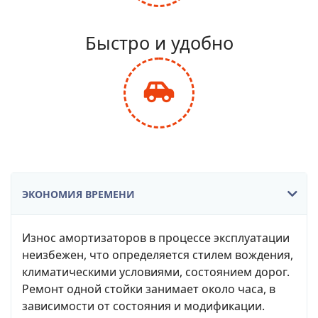
fa-
balance-
Быстро и удобно
scale
fas
fa-
car-
side
ЭКОНОМИЯ ВРЕМЕНИ
Износ амортизаторов в процессе эксплуатации
неизбежен, что определяется стилем вождения,
климатическими условиями, состоянием дорог.
Ремонт одной стойки занимает около часа, в
зависимости от состояния и модификации.