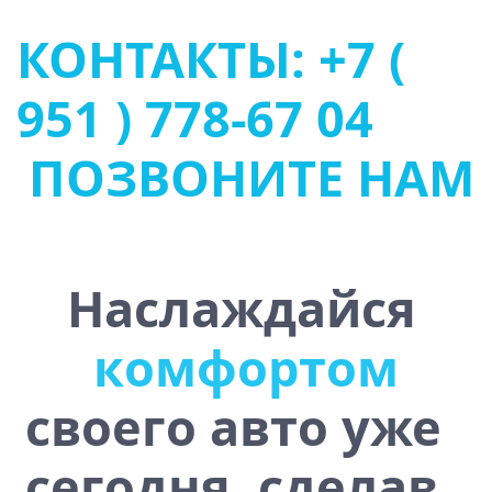
КОНТАКТЫ: +7 (
951 ) 778-67 04
ПОЗВОНИТЕ НАМ
Наслаждайся
у
с
т
о
ч
и
в
о
с
т
ь
ю
своего авто уже
сегодня, сделав