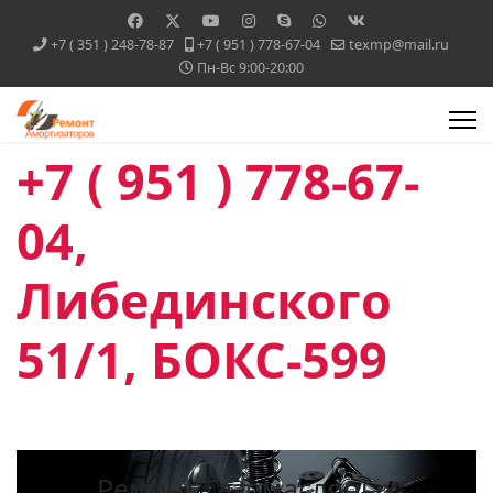
+7 ( 351 ) 248-78-87
+7 ( 951 ) 778-67-04
texmp@mail.ru
Пн-Вс 9:00-20:00
+7 ( 951 ) 778-67-
04,
Либединского
51/1, БОКС-599
Ремонт Газомасляных