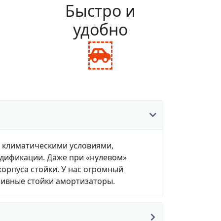
и
Быстро и
удобно
fas
fa-
ance-
car-
le
side
, климатическими условиями,
одификации. Даже при «нулевом»
корпуса стойки. У нас огромный
зивные стойки амортизаторы.