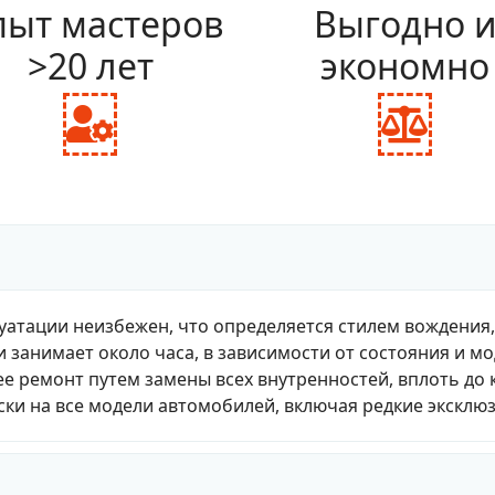
ыт мастеров
Выгодно 
>20 лет
экономно
fas
fas
fa-
fa-
user-
bal
cog
sca
уатации неизбежен, что определяется стилем вождения
и занимает около часа, в зависимости от состояния и м
е ремонт путем замены всех внутренностей, вплоть до 
ки на все модели автомобилей, включая редкие эксклю