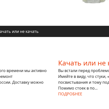
ачать или не качать
ля регионов
ачать или не качать
ля регионов
Качать или не 
гого времени мы активно
Вы встали перед проблемой
ремонт
Имейте в виду, что стуки,
оссии. Доставку можно
посвистывания и тому под
Помимо стоек в по...
ПОДРОБНЕЕ