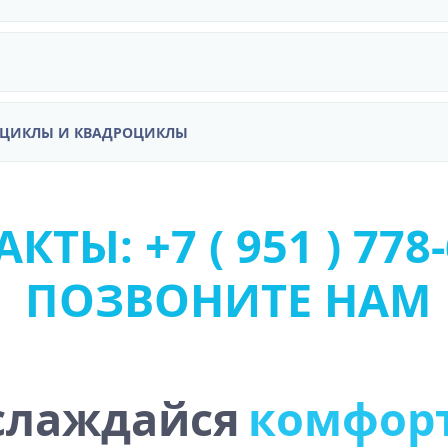
ОЦИКЛЫ И КВАДРОЦИКЛЫ
КТЫ: +7 ( 951 ) 778
ПОЗВОНИТЕ НАМ
слаждайся
к
о
м
ф
о
р