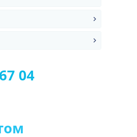
-67 04
т
о
м