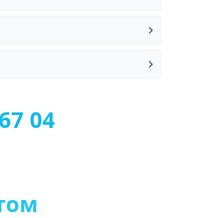
-67 04
т
о
м