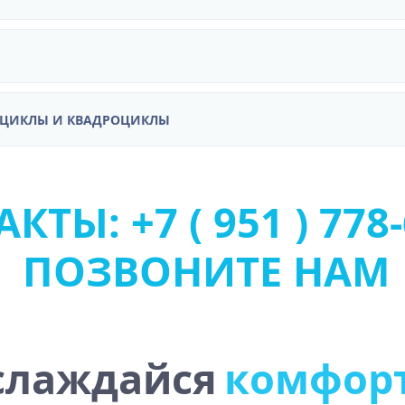
ОЦИКЛЫ И КВАДРОЦИКЛЫ
КТЫ: +7 ( 951 ) 778
ПОЗВОНИТЕ НАМ
слаждайся
к
о
м
ф
о
р