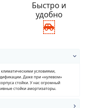
и
Быстро и
удобно
fas
fa-
ance-
car-
le
side
, климатическими условиями,
одификации. Даже при «нулевом»
корпуса стойки. У нас огромный
зивные стойки амортизаторы.