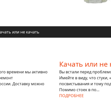
ля регионов
ачать или не качать
ля регионов
Качать или не 
гого времени мы активно
Вы встали перед проблемой
ремонт
Имейте в виду, что стуки,
оссии. Доставку можно
посвистывания и тому под
Помимо стоек в по...
ПОДРОБНЕЕ