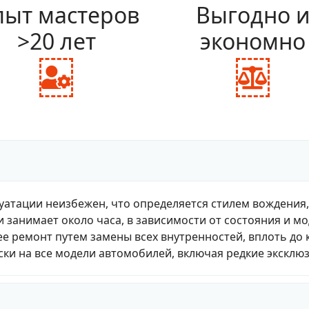
ыт мастеров
Выгодно 
>20 лет
экономно
fas
fas
fa-
fa-
user-
bal
cog
sca
уатации неизбежен, что определяется стилем вождения
и занимает около часа, в зависимости от состояния и м
е ремонт путем замены всех внутренностей, вплоть до 
ки на все модели автомобилей, включая редкие эксклю