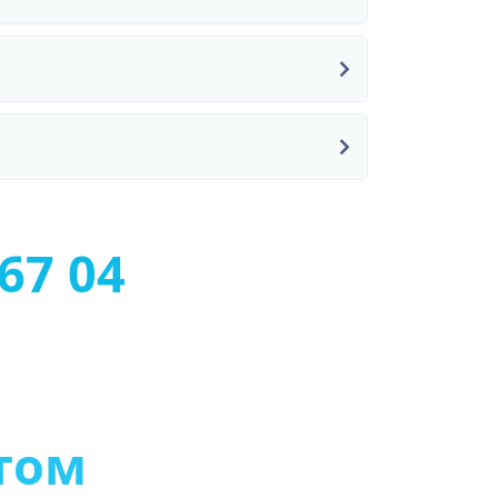
67 04
т
о
м