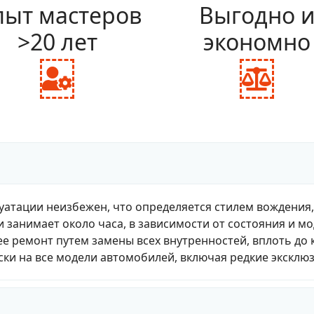
ыт мастеров
Выгодно 
>20 лет
экономно
fas
fas
fa-
fa-
user-
bal
cog
sca
уатации неизбежен, что определяется стилем вождения
и занимает около часа, в зависимости от состояния и м
е ремонт путем замены всех внутренностей, вплоть до 
ки на все модели автомобилей, включая редкие эксклю