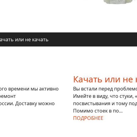
ачать или не качать
ля регионов
ачать или не качать
ля регионов
Качать или не 
гого времени мы активно
Вы встали перед проблемой
ремонт
Имейте в виду, что стуки,
оссии. Доставку можно
посвистывания и тому под
Помимо стоек в по...
ПОДРОБНЕЕ