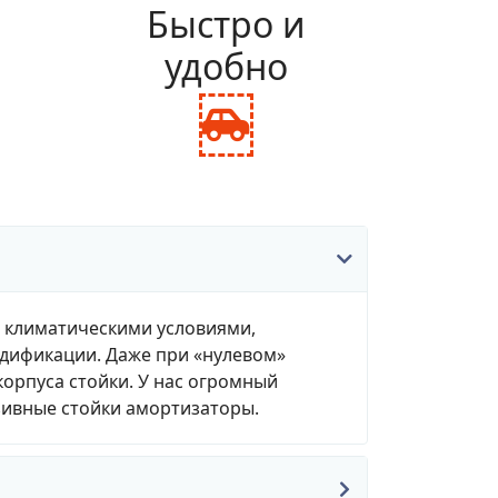
и
Быстро и
удобно
fas
fa-
ance-
car-
le
side
, климатическими условиями,
одификации. Даже при «нулевом»
корпуса стойки. У нас огромный
зивные стойки амортизаторы.