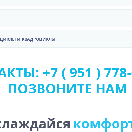
ОЦИКЛЫ И КВАДРОЦИКЛЫ
КТЫ: +7 ( 951 ) 778-
ПОЗВОНИТЕ НАМ
слаждайся
к
о
м
ф
о
р