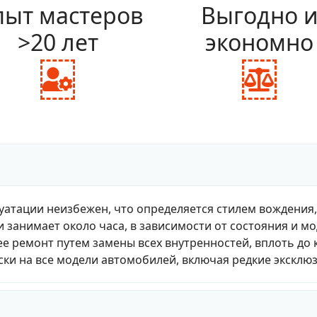
ыт мастеров
Выгодно 
>20 лет
экономно
fas
fas
fa-
fa-
user-
bal
cog
sca
уатации неизбежен, что определяется стилем вождения
и занимает около часа, в зависимости от состояния и м
е ремонт путем замены всех внутренностей, вплоть до 
ки на все модели автомобилей, включая редкие эксклю