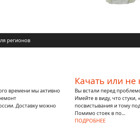
ачать или не качать
ля регионов
ачать или не качать
ля регионов
Качать или не 
гого времени мы активно
Вы встали перед проблемой
ремонт
Имейте в виду, что стуки,
оссии. Доставку можно
посвистывания и тому под
Помимо стоек в по...
ПОДРОБНЕЕ