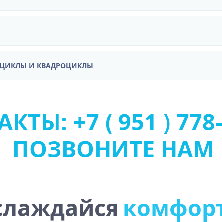
ОЦИКЛЫ И КВАДРОЦИКЛЫ
КТЫ: +7 ( 951 ) 778-
ПОЗВОНИТЕ НАМ
лаждайся
у
с
т
о
ч
и
в
о