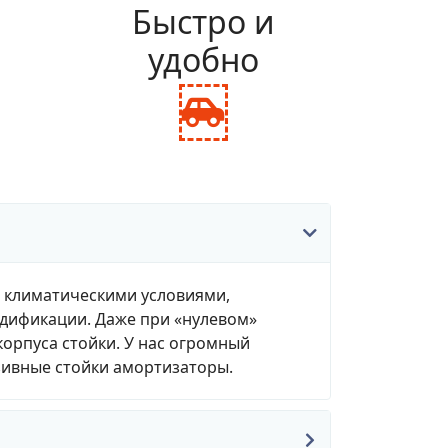
и
Быстро и
удобно
fas
fa-
ance-
car-
le
side
, климатическими условиями,
одификации. Даже при «нулевом»
корпуса стойки. У нас огромный
зивные стойки амортизаторы.