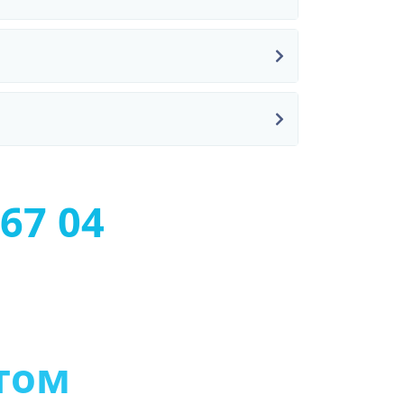
67 04
с
т
ь
ю