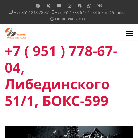
+7 ( 351 ) 248-78-87
+7 ( 951 ) 778-67-04
texmp@mail.ru
Пн-Вс 9:00-20:00
+7 ( 951 ) 778-67-
04,
Либединского
51/1, БОКС-599
Ремонт Газомасляных