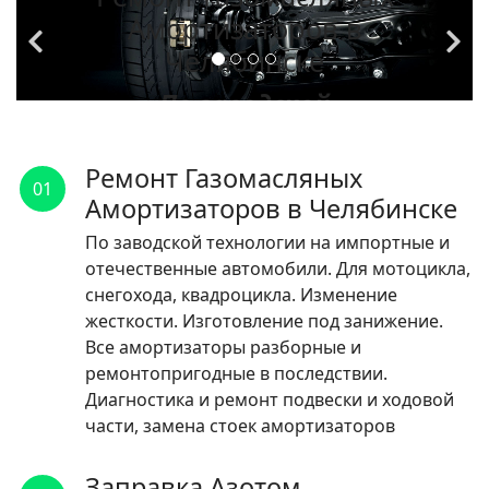
Амортизаторов в
Челябинске
По заводской
технологии на
импортные и
Ремонт Газомасляных
01
отечественные
Амортизаторов в Челябинске
автомобили.
По заводской технологии на импортные и
отечественные автомобили. Для мотоцикла,
ЧИТАТЬ
снегохода, квадроцикла. Изменение
жесткости. Изготовление под занижение.
Все амортизаторы разборные и
ремонтопригодные в последствии.
Диагностика и ремонт подвески и ходовой
части, замена стоек амортизаторов
Заправка Азотом