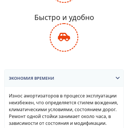
fa-
balance-
Быстро и удобно
scale
fas
fa-
car-
side
ЭКОНОМИЯ ВРЕМЕНИ
Износ амортизаторов в процессе эксплуатации
неизбежен, что определяется стилем вождения,
климатическими условиями, состоянием дорог.
Ремонт одной стойки занимает около часа, в
зависимости от состояния и модификации.