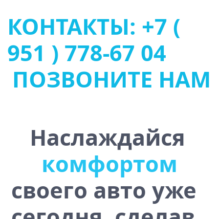
КОНТАКТЫ: +7 (
951 ) 778-67 04
ПОЗВОНИТЕ НАМ
Наслаждайся
у
р
т
о
м
с
о
т
ф
о
м
о
ч
к
своего авто уже
сегодня, сделав