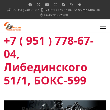
+7 ( 351 ) 248-78-87
+7 ( 951 ) 778-67-04
texmp@mail.ru
Пн-Вс 9:00-20:00
+7 ( 951 ) 778-67-
04,
Либединского
51/1, БОКС-599
Ремонт Газомасляных