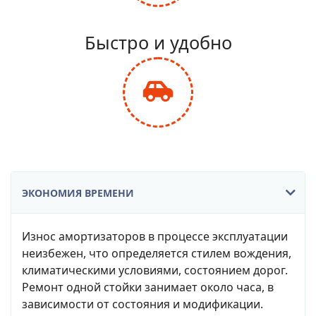
fa-
balance-
Быстро и удобно
scale
fas
fa-
car-
side
ЭКОНОМИЯ ВРЕМЕНИ
Износ амортизаторов в процессе эксплуатации
неизбежен, что определяется стилем вождения,
климатическими условиями, состоянием дорог.
Ремонт одной стойки занимает около часа, в
зависимости от состояния и модификации.