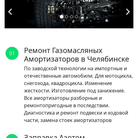
Амортизаторов в
Челябинске
По заводской
технологии на
импортные и
Ремонт Газомасляных
01
отечественные
Амортизаторов в Челябинске
автомобили.
По заводской технологии на импортные и
отечественные автомобили. Для мотоцикла,
ЧИТАТЬ
снегохода, квадроцикла. Изменение
жесткости. Изготовление под занижение.
Все амортизаторы разборные и
ремонтопригодные в последствии.
Диагностика и ремонт подвески и ходовой
части, замена стоек амортизаторов
Заправка Азотом