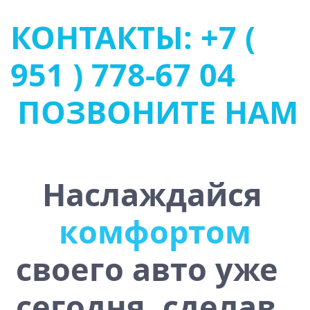
КОНТАКТЫ: +7 (
951 ) 778-67 04
ПОЗВОНИТЕ НАМ
Наслаждайся
ю
ь
у
с
т
о
ч
и
в
о
с
т
своего авто уже
сегодня, сделав