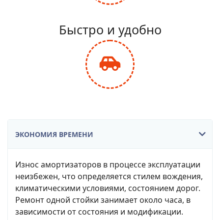
fa-
balance-
Быстро и удобно
scale
fas
fa-
car-
side
ЭКОНОМИЯ ВРЕМЕНИ
Износ амортизаторов в процессе эксплуатации
неизбежен, что определяется стилем вождения,
климатическими условиями, состоянием дорог.
Ремонт одной стойки занимает около часа, в
зависимости от состояния и модификации.