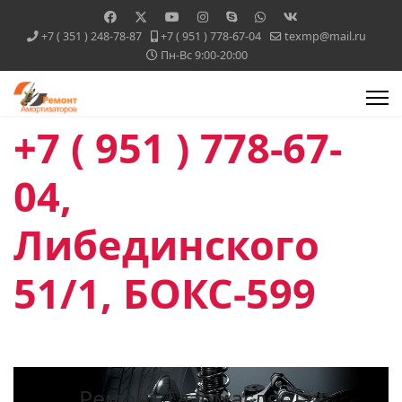
+7 ( 351 ) 248-78-87
+7 ( 951 ) 778-67-04
texmp@mail.ru
Пн-Вс 9:00-20:00
+7 ( 951 ) 778-67-
04,
Либединского
51/1, БОКС-599
Ремонт Газомасляных