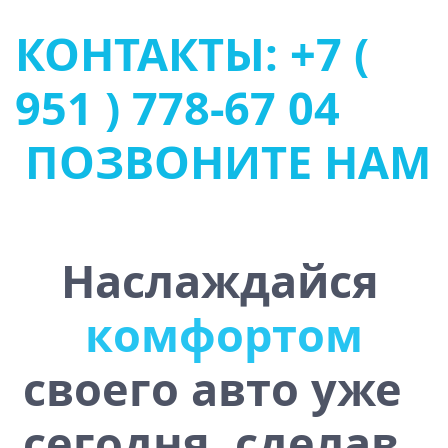
КОНТАКТЫ: +7 (
951 ) 778-67 04
ПОЗВОНИТЕ НАМ
Наслаждайся
к
о
м
ф
о
р
т
о
м
своего авто уже
сегодня, сделав