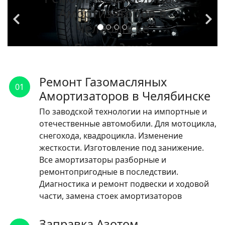
Амортизаторов в
Челябинске
По заводской
технологии на
импортные и
Ремонт Газомасляных
01
отечественные
Амортизаторов в Челябинске
автомобили.
По заводской технологии на импортные и
отечественные автомобили. Для мотоцикла,
ЧИТАТЬ
снегохода, квадроцикла. Изменение
жесткости. Изготовление под занижение.
Все амортизаторы разборные и
ремонтопригодные в последствии.
Диагностика и ремонт подвески и ходовой
части, замена стоек амортизаторов
Заправка Азотом