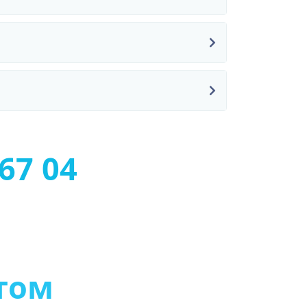
67 04
т
о
м