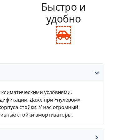
и
Быстро и
удобно
fas
fa-
ance-
car-
le
side
, климатическими условиями,
одификации. Даже при «нулевом»
корпуса стойки. У нас огромный
зивные стойки амортизаторы.