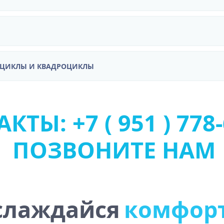
ОЦИКЛЫ И КВАДРОЦИКЛЫ
КТЫ: +7 ( 951 ) 778-
ПОЗВОНИТЕ НАМ
слаждайся
к
о
м
ф
о
р