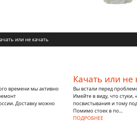
ачать или не качать
ля регионов
ачать или не качать
ля регионов
Качать или не 
гого времени мы активно
Вы встали перед проблемой
ремонт
Имейте в виду, что стуки,
оссии. Доставку можно
посвистывания и тому под
Помимо стоек в по...
ПОДРОБНЕЕ