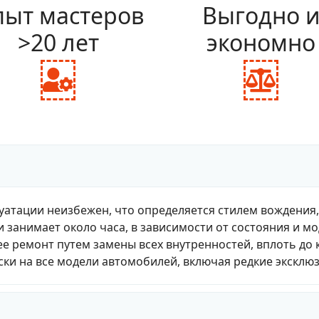
ыт мастеров
Выгодно 
>20 лет
экономно
fas
fas
fa-
fa-
user-
bal
cog
sca
уатации неизбежен, что определяется стилем вождения
и занимает около часа, в зависимости от состояния и м
е ремонт путем замены всех внутренностей, вплоть до 
ки на все модели автомобилей, включая редкие эксклю