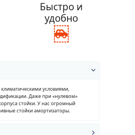
и
Быстро и
удобно
fas
fa-
ance-
car-
le
side
, климатическими условиями,
одификации. Даже при «нулевом»
корпуса стойки. У нас огромный
зивные стойки амортизаторы.