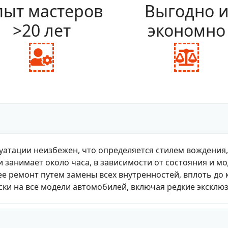
ыт мастеров
Выгодно 
>20 лет
экономно
fas
fas
fa-
fa-
user-
bal
cog
sca
уатации неизбежен, что определяется стилем вождения
и занимает около часа, в зависимости от состояния и м
е ремонт путем замены всех внутренностей, вплоть до 
ки на все модели автомобилей, включая редкие эксклю