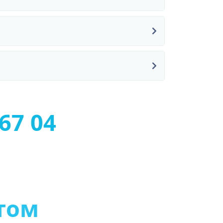
67 04
т
о
м