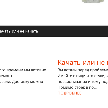
ачать или не качать
ля регионов
ачать или не качать
ля регионов
Качать или не 
гого времени мы активно
Вы встали перед проблемой
ремонт
Имейте в виду, что стуки,
оссии. Доставку можно
посвистывания и тому под
Помимо стоек в по...
ПОДРОБНЕЕ