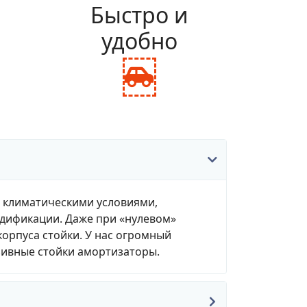
и
Быстро и
удобно
fas
fa-
ance-
car-
le
side
, климатическими условиями,
одификации. Даже при «нулевом»
корпуса стойки. У нас огромный
зивные стойки амортизаторы.