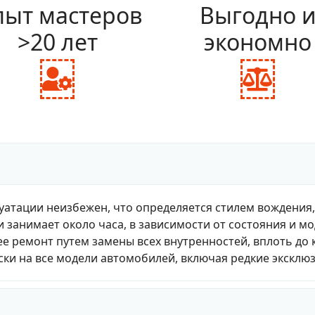
ыт мастеров
Выгодно 
>20 лет
экономно
fas
fas
fa-
fa-
user-
bal
cog
sca
уатации неизбежен, что определяется стилем вождения
и занимает около часа, в зависимости от состояния и м
е ремонт путем замены всех внутренностей, вплоть до 
ки на все модели автомобилей, включая редкие эксклю