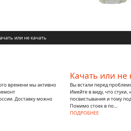
ачать или не качать
ля регионов
ачать или не качать
ля регионов
Качать или не 
гого времени мы активно
Вы встали перед проблемой
ремонт
Имейте в виду, что стуки,
оссии. Доставку можно
посвистывания и тому под
Помимо стоек в по...
ПОДРОБНЕЕ