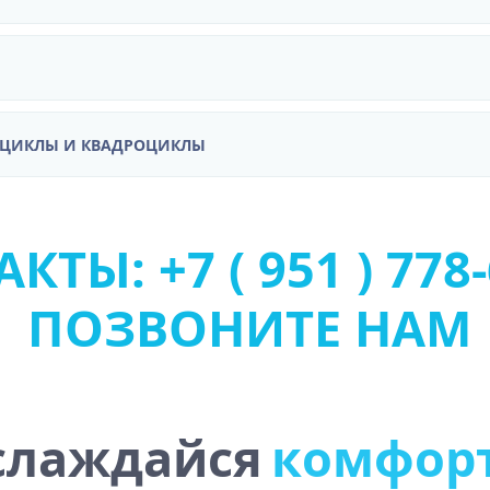
ОЦИКЛЫ И КВАДРОЦИКЛЫ
КТЫ: +7 ( 951 ) 778-
ПОЗВОНИТЕ НАМ
слаждайся
к
о
м
ф
о
р