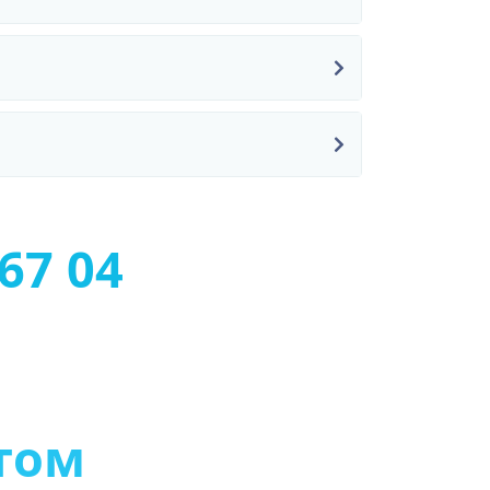
67 04
т
о
м