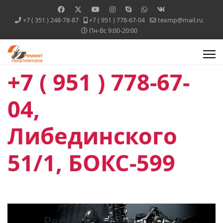
+7 ( 351 ) 248-78-87
+7 ( 951 ) 778-67-04
texmp@mail.ru
Пн-Вс 9:00-20:00
+7 ( 951 ) 778-67-
04,
Либединского
51/1, БОКС-599
Ремонт Газомасляных