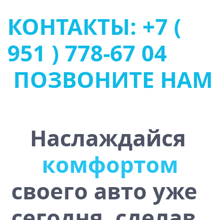
КОНТАКТЫ: +7 (
951 ) 778-67 04
ПОЗВОНИТЕ НАМ
Наслаждайся
у
с
т
о
ч
и
в
о
с
т
ь
ю
своего авто уже
сегодня, сделав