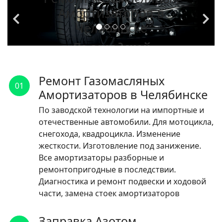
Амортизаторов в
Челябинске
По заводской
технологии на
импортные и
Ремонт Газомасляных
01
отечественные
Амортизаторов в Челябинске
автомобили.
По заводской технологии на импортные и
отечественные автомобили. Для мотоцикла,
ЧИТАТЬ
снегохода, квадроцикла. Изменение
жесткости. Изготовление под занижение.
Все амортизаторы разборные и
ремонтопригодные в последствии.
Диагностика и ремонт подвески и ходовой
части, замена стоек амортизаторов
Заправка Азотом