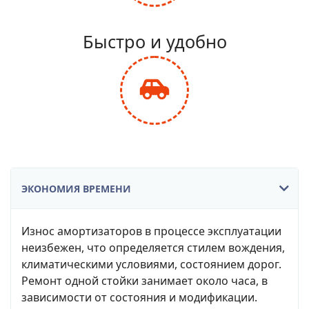
fa-
balance-
Быстро и удобно
scale
fas
fa-
car-
side
ЭКОНОМИЯ ВРЕМЕНИ
Износ амортизаторов в процессе эксплуатации
неизбежен, что определяется стилем вождения,
климатическими условиями, состоянием дорог.
Ремонт одной стойки занимает около часа, в
зависимости от состояния и модификации.