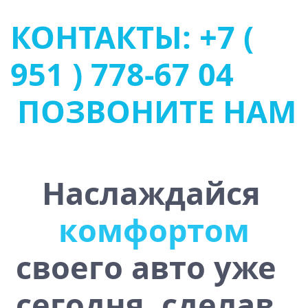
КОНТАКТЫ: +7 (
951 ) 778-67 04
ПОЗВОНИТЕ НАМ
Наслаждайся
о
т
ч
и
с
у
в
о
м
с
о
т
т
р
своего авто уже
сегодня, сделав