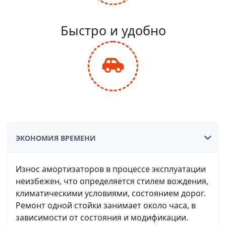
fa-
balance-
Быстро и удобно
scale
fas
fa-
car-
side
ЭКОНОМИЯ ВРЕМЕНИ
Износ амортизаторов в процессе эксплуатации
неизбежен, что определяется стилем вождения,
климатическими условиями, состоянием дорог.
Ремонт одной стойки занимает около часа, в
зависимости от состояния и модификации.