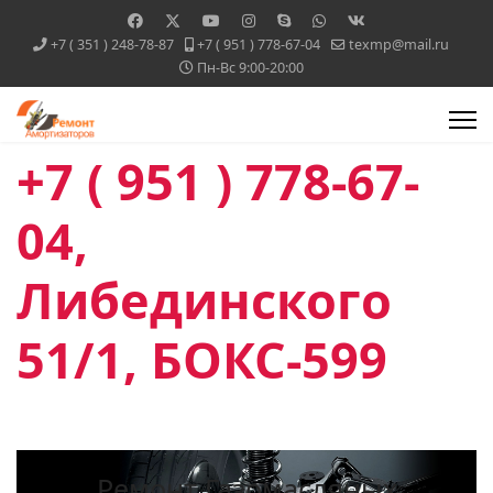
+7 ( 351 ) 248-78-87
+7 ( 951 ) 778-67-04
texmp@mail.ru
Пн-Вс 9:00-20:00
+7 ( 951 ) 778-67-
04,
Либединского
51/1, БОКС-599
Ремонт Газомасляных