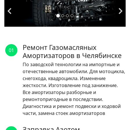
Амортизаторов в
Челябинске
По заводской
технологии на
импортные и
Ремонт Газомасляных
01
отечественные
Амортизаторов в Челябинске
автомобили.
По заводской технологии на импортные и
отечественные автомобили. Для мотоцикла,
ЧИТАТЬ
снегохода, квадроцикла. Изменение
жесткости. Изготовление под занижение.
Все амортизаторы разборные и
ремонтопригодные в последствии.
Диагностика и ремонт подвески и ходовой
части, замена стоек амортизаторов
Заправка Азотом