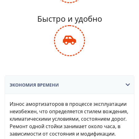
fa-
balance-
Быстро и удобно
scale
fas
fa-
car-
side
ЭКОНОМИЯ ВРЕМЕНИ
Износ амортизаторов в процессе эксплуатации
неизбежен, что определяется стилем вождения,
климатическими условиями, состоянием дорог.
Ремонт одной стойки занимает около часа, в
зависимости от состояния и модификации.