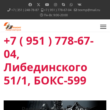
+7 ( 351 ) 248-78-87
+7 ( 951 ) 778-67-04
texmp@mail.ru
Пн-Вс 9:00-20:00
+7 ( 951 ) 778-67-
04,
Либединского
51/1, БОКС-599
Ремонт Газомасляных