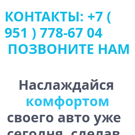
КОНТАКТЫ: +7 (
951 ) 778-67 04
ПОЗВОНИТЕ НАМ
Наслаждайся
к
о
м
ф
о
р
т
о
м
своего авто уже
сегодня, сделав