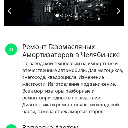
Амортизаторов в
Челябинске
По заводской
технологии на
импортные и
Ремонт Газомасляных
01
отечественные
Амортизаторов в Челябинске
автомобили.
По заводской технологии на импортные и
отечественные автомобили. Для мотоцикла,
ЧИТАТЬ
снегохода, квадроцикла. Изменение
жесткости. Изготовление под занижение.
Все амортизаторы разборные и
ремонтопригодные в последствии.
Диагностика и ремонт подвески и ходовой
части, замена стоек амортизаторов
Заправка Азотом