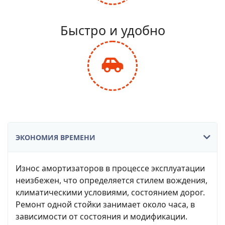
fa-
balance-
Быстро и удобно
scale
fas
fa-
car-
side
ЭКОНОМИЯ ВРЕМЕНИ
Износ амортизаторов в процессе эксплуатации
неизбежен, что определяется стилем вождения,
климатическими условиями, состоянием дорог.
Ремонт одной стойки занимает около часа, в
зависимости от состояния и модификации.