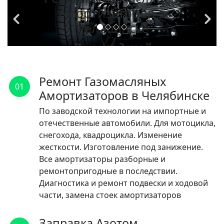
Амортизаторов в
Челябинске
По заводской
технологии на
импортные и
Ремонт Газомасляных
01
отечественные
Амортизаторов в Челябинске
автомобили.
По заводской технологии на импортные и
отечественные автомобили. Для мотоцикла,
ЧИТАТЬ
снегохода, квадроцикла. Изменение
жесткости. Изготовление под занижение.
Все амортизаторы разборные и
ремонтопригодные в последствии.
Диагностика и ремонт подвески и ходовой
части, замена стоек амортизаторов
Заправка Азотом