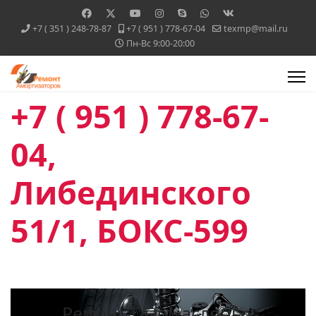
+7 ( 351 ) 248-78-87
+7 ( 951 ) 778-67-04
texmp@mail.ru
Пн-Вс 9:00-20:00
+7 ( 951 ) 778-67-
04,
Либединского
51/1, БОКС-599
Ремонт Газомасляных