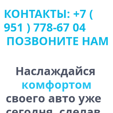
КОНТАКТЫ: +7 (
951 ) 778-67 04
ПОЗВОНИТЕ НАМ
Наслаждайся
о
в
с
т
и
ч
о
т
у
с
ь
ю
м
своего авто уже
сегодня, сделав