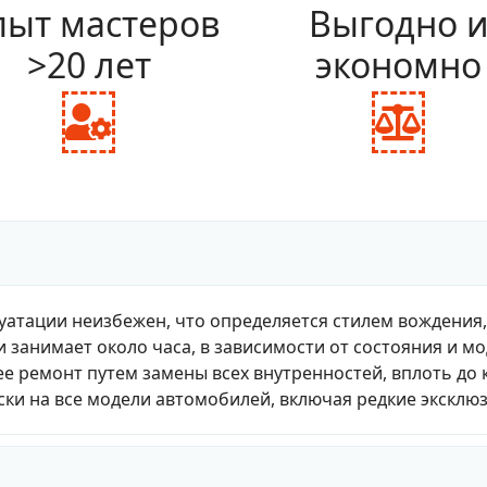
ыт мастеров
Выгодно 
>20 лет
экономно
fas
fas
fa-
fa-
user-
bal
cog
sca
уатации неизбежен, что определяется стилем вождения
и занимает около часа, в зависимости от состояния и м
е ремонт путем замены всех внутренностей, вплоть до 
ки на все модели автомобилей, включая редкие эксклю