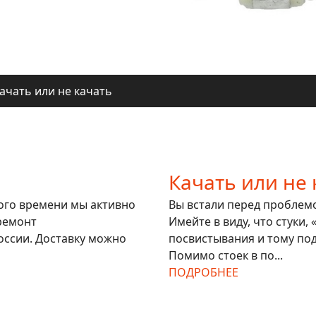
ачать или не качать
ля регионов
ачать или не качать
ля регионов
Качать или не 
гого времени мы активно
Вы встали перед проблемой
ремонт
Имейте в виду, что стуки,
оссии. Доставку можно
посвистывания и тому под
Помимо стоек в по...
ПОДРОБНЕЕ