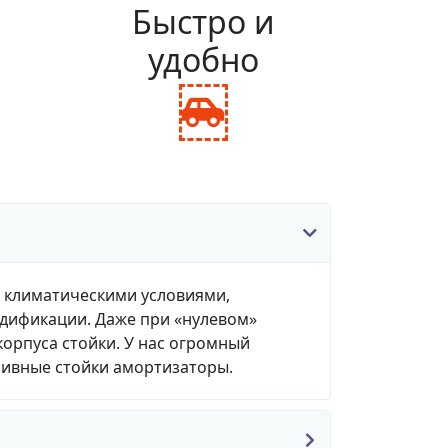
и
Быстро и
удобно
fas
fa-
ance-
car-
le
side
, климатическими условиями,
одификации. Даже при «нулевом»
корпуса стойки. У нас огромный
зивные стойки амортизаторы.