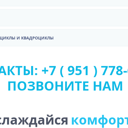
ОЦИКЛЫ И КВАДРОЦИКЛЫ
КТЫ: +7 ( 951 ) 778-
ПОЗВОНИТЕ НАМ
слаждайся
к
о
м
ф
о
р