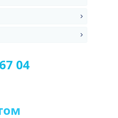
67 04
т
о
м