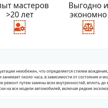
ыт мастеров
Выгодно 
>20 лет
экономно
fas
fas
fa-
fa-
user-
bal
cog
sca
уатации неизбежен, что определяется стилем вождения
и занимает около часа, в зависимости от состояния и м
е ремонт путем замены всех внутренностей, вплоть до 
ки на все модели автомобилей, включая редкие эксклю