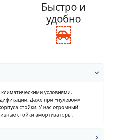
и
Быстро и
удобно
fas
fa-
ance-
car-
le
side
, климатическими условиями,
одификации. Даже при «нулевом»
корпуса стойки. У нас огромный
зивные стойки амортизаторы.