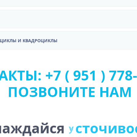
ОЦИКЛЫ И КВАДРОЦИКЛЫ
КТЫ: +7 ( 951 ) 778-
ПОЗВОНИТЕ НАМ
слаждайся
к
о
м
ф
о
р