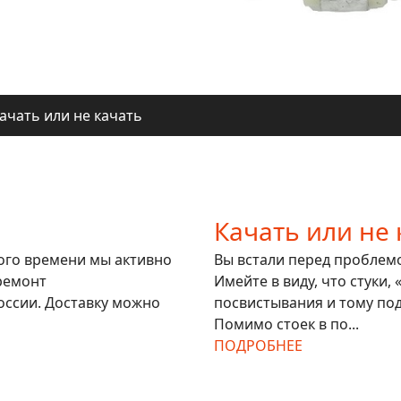
ачать или не качать
ля регионов
ачать или не качать
ля регионов
Качать или не 
гого времени мы активно
Вы встали перед проблемой
ремонт
Имейте в виду, что стуки,
оссии. Доставку можно
посвистывания и тому под
Помимо стоек в по...
ПОДРОБНЕЕ