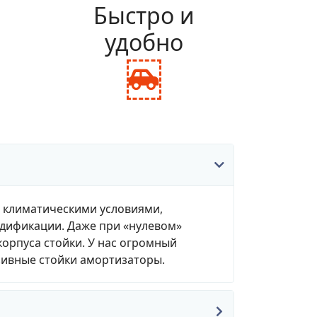
и
Быстро и
удобно
fas
fa-
ance-
car-
le
side
, климатическими условиями,
одификации. Даже при «нулевом»
корпуса стойки. У нас огромный
зивные стойки амортизаторы.