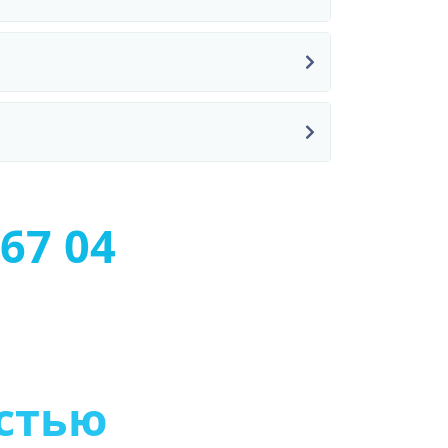
67 04
т
о
м