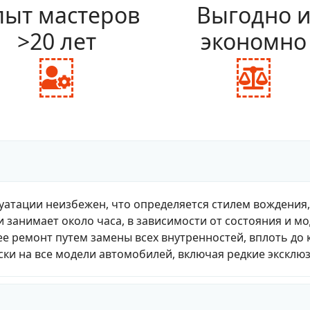
ыт мастеров
Выгодно 
>20 лет
экономно
fas
fas
fa-
fa-
user-
bal
cog
sca
уатации неизбежен, что определяется стилем вождения
и занимает около часа, в зависимости от состояния и м
е ремонт путем замены всех внутренностей, вплоть до 
ки на все модели автомобилей, включая редкие эксклю