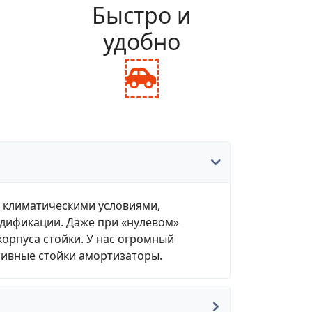
и
Быстро и
удобно
fas
fa-
ance-
car-
le
side
, климатическими условиями,
одификации. Даже при «нулевом»
корпуса стойки. У нас огромный
зивные стойки амортизаторы.