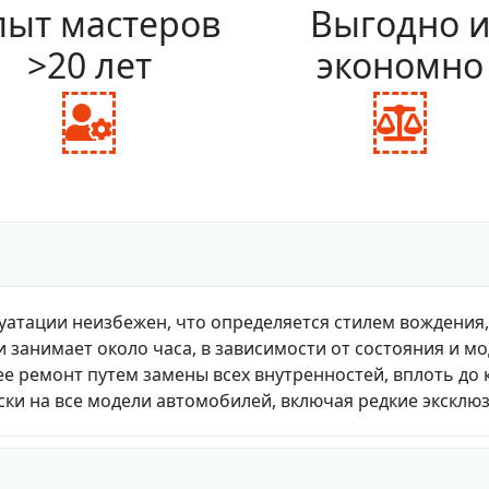
ыт мастеров
Выгодно 
>20 лет
экономно
fas
fas
fa-
fa-
user-
bal
cog
sca
уатации неизбежен, что определяется стилем вождения
и занимает около часа, в зависимости от состояния и м
е ремонт путем замены всех внутренностей, вплоть до 
ки на все модели автомобилей, включая редкие эксклю