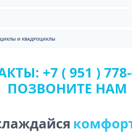
ОЦИКЛЫ И КВАДРОЦИКЛЫ
КТЫ: +7 ( 951 ) 778-
ПОЗВОНИТЕ НАМ
слаждайся
к
о
м
ф
о
р