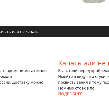
ачать или не качать
ля регионов
ачать или не качать
ля регионов
Качать или не 
гого времени мы активно
Вы встали перед проблемой
ремонт
Имейте в виду, что стуки,
оссии. Доставку можно
посвистывания и тому под
Помимо стоек в по...
ПОДРОБНЕЕ