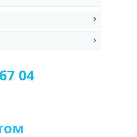
67 04
т
о
м