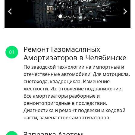
Амортизаторов в
Челябинске
По заводской
технологии на
импортные и
Ремонт Газомасляных
01
отечественные
Амортизаторов в Челябинске
автомобили.
По заводской технологии на импортные и
отечественные автомобили. Для мотоцикла,
ЧИТАТЬ
снегохода, квадроцикла. Изменение
жесткости. Изготовление под занижение.
Все амортизаторы разборные и
ремонтопригодные в последствии.
Диагностика и ремонт подвески и ходовой
части, замена стоек амортизаторов
Заправка Азотом