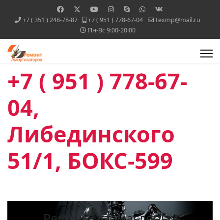
+7 ( 351 ) 248-78-87
+7 ( 951 ) 778-67-04
texmp@mail.ru
Пн-Вс 9:00-20:00
+7 ( 951 ) 778-67-
04,
Либединского
51/1, БОКС-599
Ремонт Газомасляных