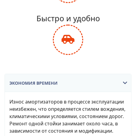
fa-
balance-
Быстро и удобно
scale
fas
fa-
car-
side
ЭКОНОМИЯ ВРЕМЕНИ
Износ амортизаторов в процессе эксплуатации
неизбежен, что определяется стилем вождения,
климатическими условиями, состоянием дорог.
Ремонт одной стойки занимает около часа, в
зависимости от состояния и модификации.