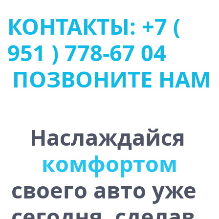
КОНТАКТЫ: +7 (
951 ) 778-67 04
ПОЗВОНИТЕ НАМ
Наслаждайся
ю
ь
у
с
т
о
ч
и
в
о
с
т
своего авто уже
сегодня, сделав