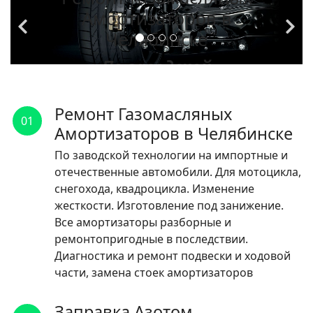
Амортизаторов в
Челябинске
По заводской
технологии на
импортные и
Ремонт Газомасляных
01
отечественные
Амортизаторов в Челябинске
автомобили.
По заводской технологии на импортные и
отечественные автомобили. Для мотоцикла,
ЧИТАТЬ
снегохода, квадроцикла. Изменение
жесткости. Изготовление под занижение.
Все амортизаторы разборные и
ремонтопригодные в последствии.
Диагностика и ремонт подвески и ходовой
части, замена стоек амортизаторов
Заправка Азотом