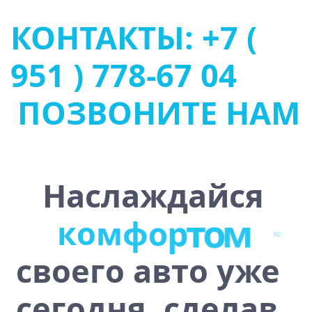
КОНТАКТЫ: +7 (
951 ) 778-67 04
ПОЗВОНИТЕ НАМ
Наслаждайся
к
о
м
ф
о
р
т
о
м
своего авто уже
сегодня, сделав