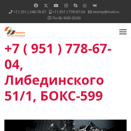
+7 ( 351 ) 248-78-87
+7 ( 951 ) 778-67-04
texmp@mail.ru
Пн-Вс 9:00-20:00
+7 ( 951 ) 778-67-
04,
Либединского
51/1, БОКС-599
Ремонт Газомасляных