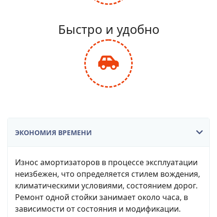
fa-
balance-
Быстро и удобно
scale
fas
fa-
car-
side
ЭКОНОМИЯ ВРЕМЕНИ
Износ амортизаторов в процессе эксплуатации
неизбежен, что определяется стилем вождения,
климатическими условиями, состоянием дорог.
Ремонт одной стойки занимает около часа, в
зависимости от состояния и модификации.