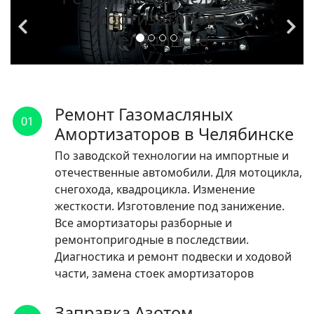
Амортизаторов в
Челябинске
По заводской
технологии на
импортные и
Ремонт Газомасляных
01
отечественные
Амортизаторов в Челябинске
автомобили.
По заводской технологии на импортные и
отечественные автомобили. Для мотоцикла,
ЧИТАТЬ
снегохода, квадроцикла. Изменение
жесткости. Изготовление под занижение.
Все амортизаторы разборные и
ремонтопригодные в последствии.
Диагностика и ремонт подвески и ходовой
части, замена стоек амортизаторов
Заправка Азотом