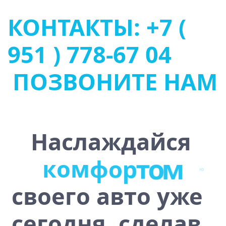
КОНТАКТЫ: +7 (
951 ) 778-67 04
ПОЗВОНИТЕ НАМ
Наслаждайся
к
о
м
ф
о
р
т
о
м
своего авто уже
сегодня, сделав