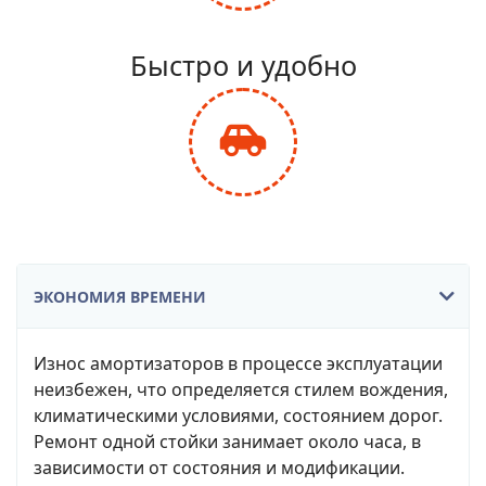
fa-
balance-
Быстро и удобно
scale
fas
fa-
car-
side
ЭКОНОМИЯ ВРЕМЕНИ
Износ амортизаторов в процессе эксплуатации
неизбежен, что определяется стилем вождения,
климатическими условиями, состоянием дорог.
Ремонт одной стойки занимает около часа, в
зависимости от состояния и модификации.