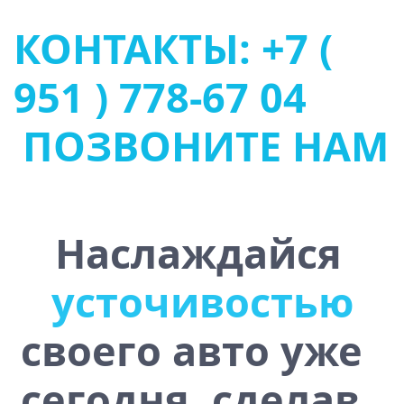
КОНТАКТЫ: +7 (
951 ) 778-67 04
ПОЗВОНИТЕ НАМ
Наслаждайся
т
о
ч
и
в
о
с
т
ь
ю
с
у
к
о
своего авто уже
сегодня, сделав