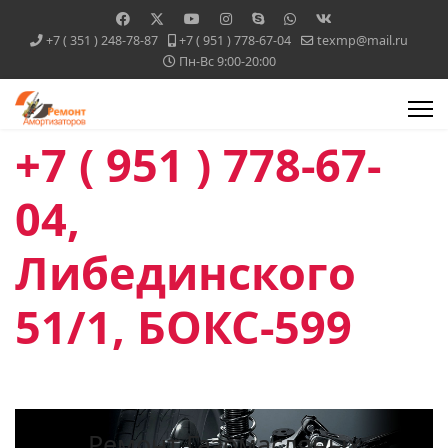
+7 ( 351 ) 248-78-87
+7 ( 951 ) 778-67-04
texmp@mail.ru
Пн-Вс 9:00-20:00
+7 ( 951 ) 778-67-
04,
Либединского
51/1, БОКС-599
Ремонт Газомасляных