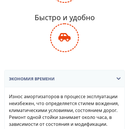
fa-
balance-
Быстро и удобно
scale
fas
fa-
car-
side
ЭКОНОМИЯ ВРЕМЕНИ
Износ амортизаторов в процессе эксплуатации
неизбежен, что определяется стилем вождения,
климатическими условиями, состоянием дорог.
Ремонт одной стойки занимает около часа, в
зависимости от состояния и модификации.