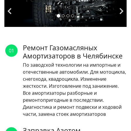
Амортизаторов в
Челябинске
По заводской
технологии на
импортные и
Ремонт Газомасляных
01
отечественные
Амортизаторов в Челябинске
автомобили.
По заводской технологии на импортные и
отечественные автомобили. Для мотоцикла,
ЧИТАТЬ
снегохода, квадроцикла. Изменение
жесткости. Изготовление под занижение.
Все амортизаторы разборные и
ремонтопригодные в последствии.
Диагностика и ремонт подвески и ходовой
части, замена стоек амортизаторов
Заправка Азотом