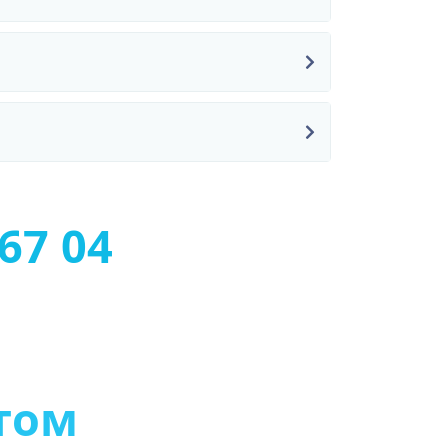
67 04
т
о
м