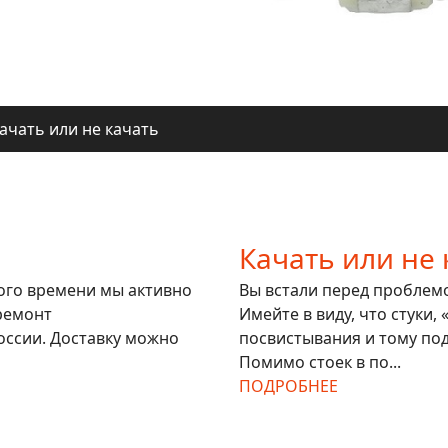
ачать или не качать
ля регионов
ачать или не качать
ля регионов
Качать или не 
гого времени мы активно
Вы встали перед проблемой
ремонт
Имейте в виду, что стуки,
оссии. Доставку можно
посвистывания и тому под
Помимо стоек в по...
ПОДРОБНЕЕ