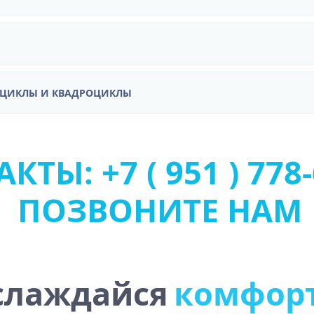
ОЦИКЛЫ И КВАДРОЦИКЛЫ
КТЫ: +7 ( 951 ) 778-
ПОЗВОНИТЕ НАМ
слаждайся
к
о
м
ф
о
р