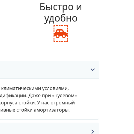
и
Быстро и
удобно
fas
fa-
ance-
car-
le
side
, климатическими условиями,
одификации. Даже при «нулевом»
корпуса стойки. У нас огромный
зивные стойки амортизаторы.