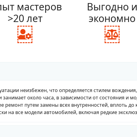
ыт мастеров
Выгодно 
>20 лет
экономно
fas
fas
fa-
fa-
user-
bal
cog
sca
уатации неизбежен, что определяется стилем вождения
и занимает около часа, в зависимости от состояния и м
е ремонт путем замены всех внутренностей, вплоть до 
ки на все модели автомобилей, включая редкие эксклю