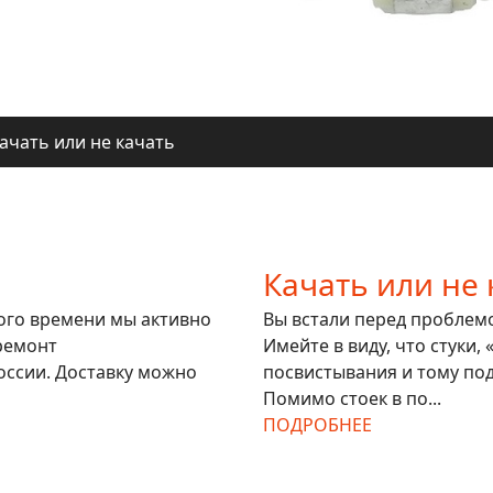
ачать или не качать
ля регионов
ачать или не качать
ля регионов
Качать или не 
гого времени мы активно
Вы встали перед проблемой
ремонт
Имейте в виду, что стуки,
оссии. Доставку можно
посвистывания и тому под
Помимо стоек в по...
ПОДРОБНЕЕ