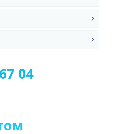
67 04
т
о
м