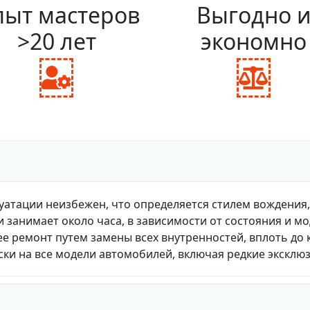
ыт мастеров
Выгодно 
>20 лет
экономно
fas
fas
fa-
fa-
user-
bal
cog
sca
уатации неизбежен, что определяется стилем вождения
и занимает около часа, в зависимости от состояния и м
е ремонт путем замены всех внутренностей, вплоть до 
ки на все модели автомобилей, включая редкие эксклю