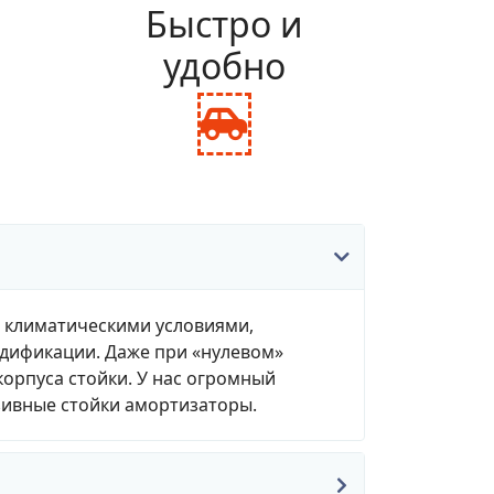
и
Быстро и
удобно
fas
fa-
ance-
car-
le
side
, климатическими условиями,
одификации. Даже при «нулевом»
корпуса стойки. У нас огромный
зивные стойки амортизаторы.