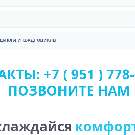
ОЦИКЛЫ И КВАДРОЦИКЛЫ
КТЫ: +7 ( 951 ) 778-
ПОЗВОНИТЕ НАМ
слаждайся
к
о
м
ф
о
р