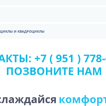
ОЦИКЛЫ И КВАДРОЦИКЛЫ
КТЫ: +7 ( 951 ) 778-
ПОЗВОНИТЕ НАМ
у
слаждайся
р
о
с
ф
т
м
о
о
к
ч