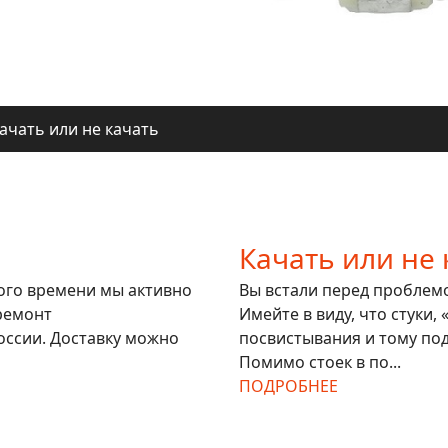
ачать или не качать
ля регионов
ачать или не качать
ля регионов
Качать или не 
гого времени мы активно
Вы встали перед проблемой
ремонт
Имейте в виду, что стуки,
оссии. Доставку можно
посвистывания и тому под
Помимо стоек в по...
ПОДРОБНЕЕ