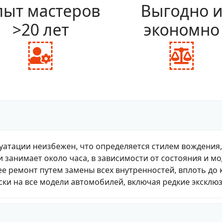
ыт мастеров
Выгодно 
>20 лет
экономно
fas
fas
fa-
fa-
user-
bal
cog
sca
уатации неизбежен, что определяется стилем вождения
и занимает около часа, в зависимости от состояния и м
е ремонт путем замены всех внутренностей, вплоть до 
ки на все модели автомобилей, включая редкие эксклю