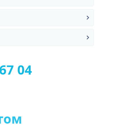
67 04
т
о
м