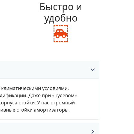
и
Быстро и
удобно
fas
fa-
ance-
car-
le
side
, климатическими условиями,
одификации. Даже при «нулевом»
корпуса стойки. У нас огромный
зивные стойки амортизаторы.