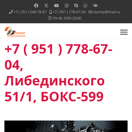
+7 ( 351 ) 248-78-87
+7 ( 951 ) 778-67-04
texmp@mail.ru
Пн-Вс 9:00-20:00
+7 ( 951 ) 778-67-
04,
Либединского
51/1, БОКС-599
Ремонт Газомасляных