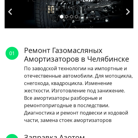
Амортизаторов в
Челябинске
По заводской
технологии на
импортные и
Ремонт Газомасляных
01
отечественные
Амортизаторов в Челябинске
автомобили.
По заводской технологии на импортные и
отечественные автомобили. Для мотоцикла,
ЧИТАТЬ
снегохода, квадроцикла. Изменение
жесткости. Изготовление под занижение.
Все амортизаторы разборные и
ремонтопригодные в последствии.
Диагностика и ремонт подвески и ходовой
части, замена стоек амортизаторов
Заправка Азотом