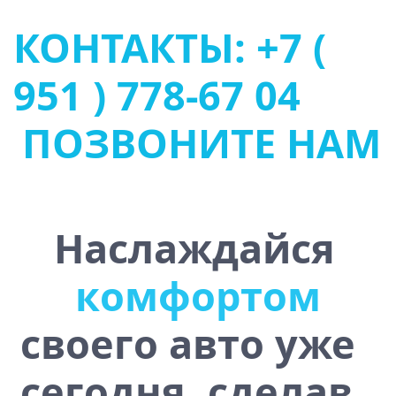
КОНТАКТЫ: +7 (
951 ) 778-67 04
ПОЗВОНИТЕ НАМ
Наслаждайся
о
т
ч
и
с
у
в
о
м
с
о
т
т
р
своего авто уже
сегодня, сделав