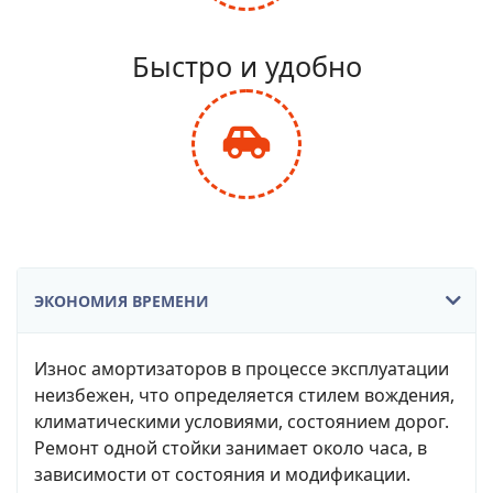
fa-
balance-
Быстро и удобно
scale
fas
fa-
car-
side
ЭКОНОМИЯ ВРЕМЕНИ
Износ амортизаторов в процессе эксплуатации
неизбежен, что определяется стилем вождения,
климатическими условиями, состоянием дорог.
Ремонт одной стойки занимает около часа, в
зависимости от состояния и модификации.