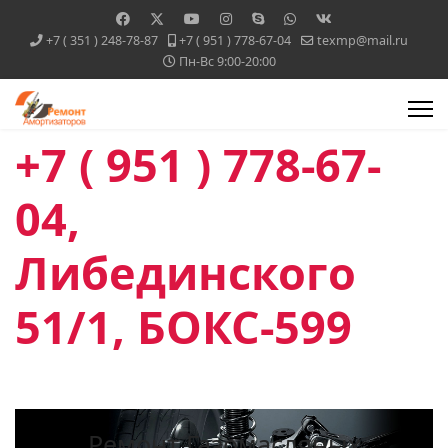
+7 ( 351 ) 248-78-87
+7 ( 951 ) 778-67-04
texmp@mail.ru
Пн-Вс 9:00-20:00
+7 ( 951 ) 778-67-
04,
Либединского
51/1, БОКС-599
Ремонт Газомасляных