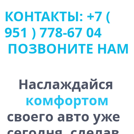
КОНТАКТЫ: +7 (
951 ) 778-67 04
ПОЗВОНИТЕ НАМ
Наслаждайся
ю
ь
т
у
с
т
о
ч
и
в
о
с
своего авто уже
сегодня, сделав