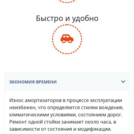
fa-
balance-
Быстро и удобно
scale
fas
fa-
car-
side
ЭКОНОМИЯ ВРЕМЕНИ
Износ амортизаторов в процессе эксплуатации
неизбежен, что определяется стилем вождения,
климатическими условиями, состоянием дорог.
Ремонт одной стойки занимает около часа, в
зависимости от состояния и модификации.