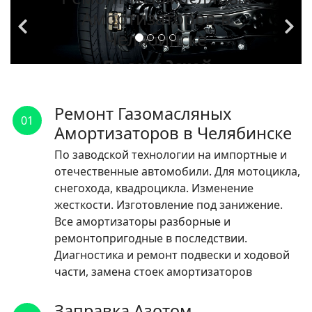
Амортизаторов в
Челябинске
По заводской
технологии на
импортные и
Ремонт Газомасляных
01
отечественные
Амортизаторов в Челябинске
автомобили.
По заводской технологии на импортные и
отечественные автомобили. Для мотоцикла,
ЧИТАТЬ
снегохода, квадроцикла. Изменение
жесткости. Изготовление под занижение.
Все амортизаторы разборные и
ремонтопригодные в последствии.
Диагностика и ремонт подвески и ходовой
части, замена стоек амортизаторов
Заправка Азотом